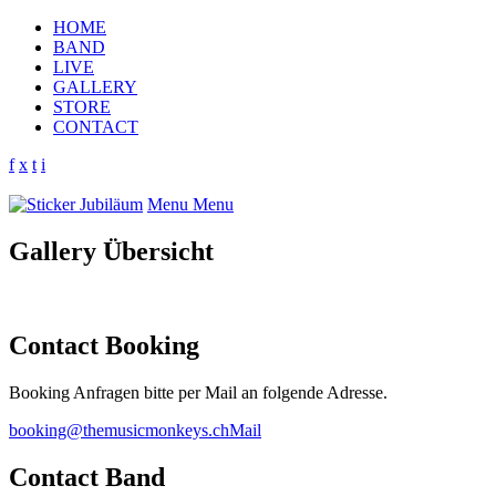
HOME
BAND
LIVE
GALLERY
STORE
CONTACT
f
x
t
i
Menu
Menu
Gallery Übersicht
Contact Booking
Booking Anfragen bitte per Mail an folgende Adresse.
booking@themusicmonkeys.ch
Mail
Contact Band