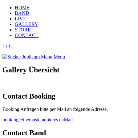
HOME
BAND
LIVE
GALLERY
STORE
CONTACT
f
x
t
i
Menu
Menu
Gallery Übersicht
Contact Booking
Booking Anfragen bitte per Mail an folgende Adresse.
booking@themusicmonkeys.ch
Mail
Contact Band