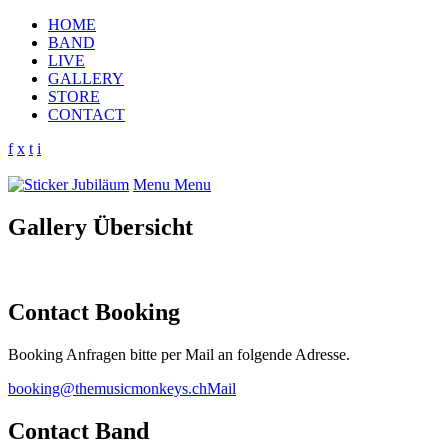
HOME
BAND
LIVE
GALLERY
STORE
CONTACT
f
x
t
i
Menu
Menu
Gallery Übersicht
Contact Booking
Booking Anfragen bitte per Mail an folgende Adresse.
booking@themusicmonkeys.ch
Mail
Contact Band