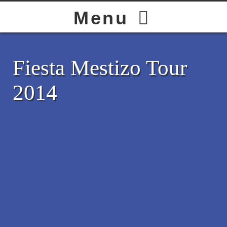
HOME
Menu
BAND
Fiesta Mestizo Tour
2014
LIVE
GALLERY
STORE
CONTACT