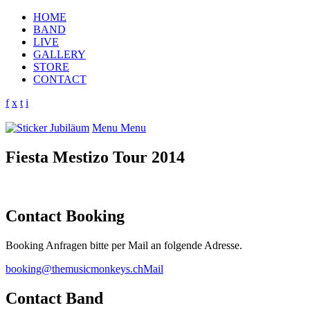
HOME
BAND
LIVE
GALLERY
STORE
CONTACT
f
x
t
i
Menu
Menu
Fiesta Mestizo Tour 2014
Contact Booking
Booking Anfragen bitte per Mail an folgende Adresse.
booking@themusicmonkeys.ch
Mail
Contact Band