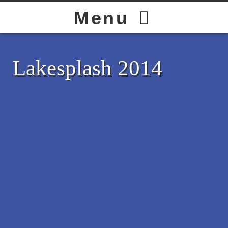
HOME
Menu
BAND
Lakesplash 2014
LIVE
GALLERY
STORE
CONTACT