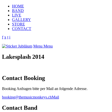
HOME
BAND
LIVE
GALLERY
STORE
CONTACT
f
x
t
i
Menu
Menu
Lakesplash 2014
Contact Booking
Booking Anfragen bitte per Mail an folgende Adresse.
booking@themusicmonkeys.ch
Mail
Contact Band