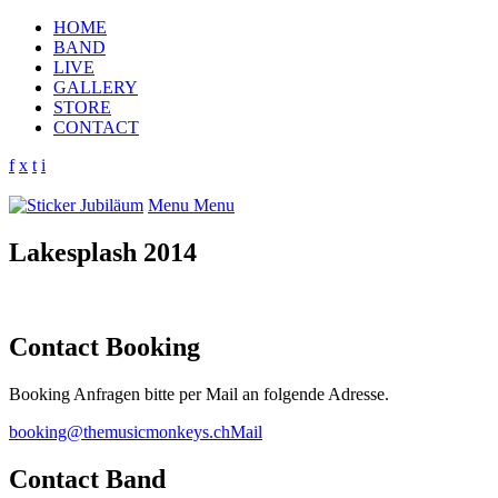
HOME
BAND
LIVE
GALLERY
STORE
CONTACT
f
x
t
i
Menu
Menu
Lakesplash 2014
Contact Booking
Booking Anfragen bitte per Mail an folgende Adresse.
booking@themusicmonkeys.ch
Mail
Contact Band