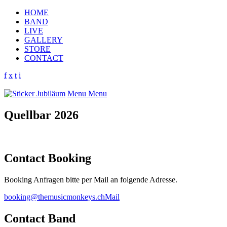
HOME
BAND
LIVE
GALLERY
STORE
CONTACT
f
x
t
i
Menu
Menu
Quellbar 2026
Contact Booking
Booking Anfragen bitte per Mail an folgende Adresse.
booking@themusicmonkeys.ch
Mail
Contact Band