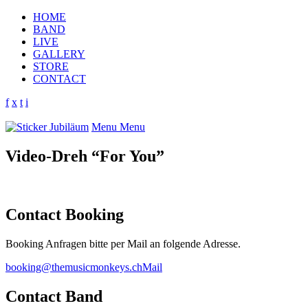
HOME
BAND
LIVE
GALLERY
STORE
CONTACT
f
x
t
i
Menu
Menu
Video-Dreh “For You”
Contact Booking
Booking Anfragen bitte per Mail an folgende Adresse.
booking@themusicmonkeys.ch
Mail
Contact Band