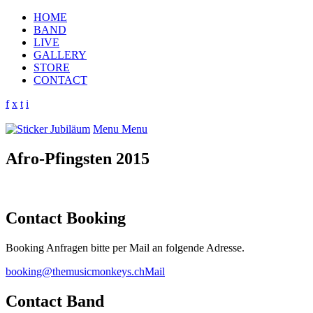
HOME
BAND
LIVE
GALLERY
STORE
CONTACT
f
x
t
i
Menu
Menu
Afro-Pfingsten 2015
Contact Booking
Booking Anfragen bitte per Mail an folgende Adresse.
booking@themusicmonkeys.ch
Mail
Contact Band