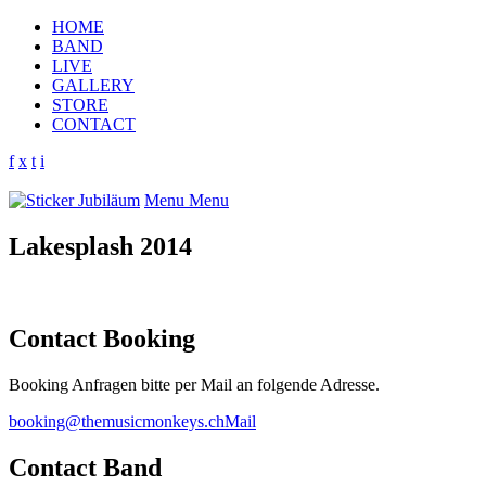
HOME
BAND
LIVE
GALLERY
STORE
CONTACT
f
x
t
i
Menu
Menu
Lakesplash 2014
Contact Booking
Booking Anfragen bitte per Mail an folgende Adresse.
booking@themusicmonkeys.ch
Mail
Contact Band