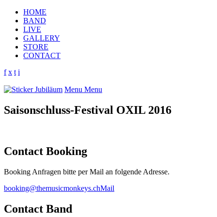
HOME
BAND
LIVE
GALLERY
STORE
CONTACT
f
x
t
i
Menu
Menu
Saisonschluss-Festival OXIL 2016
Contact Booking
Booking Anfragen bitte per Mail an folgende Adresse.
booking@themusicmonkeys.ch
Mail
Contact Band