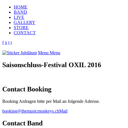
HOME
BAND
LIVE
GALLERY
STORE
CONTACT
f
x
t
i
Menu
Menu
Saisonschluss-Festival OXIL 2016
Contact Booking
Booking Anfragen bitte per Mail an folgende Adresse.
booking@themusicmonkeys.ch
Mail
Contact Band