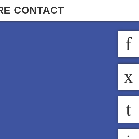
RE
CONTACT
f
x
t