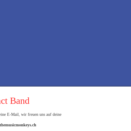
ct Band
eine E-Mail, wir freuen uns auf deine
themusicmonkeys.ch