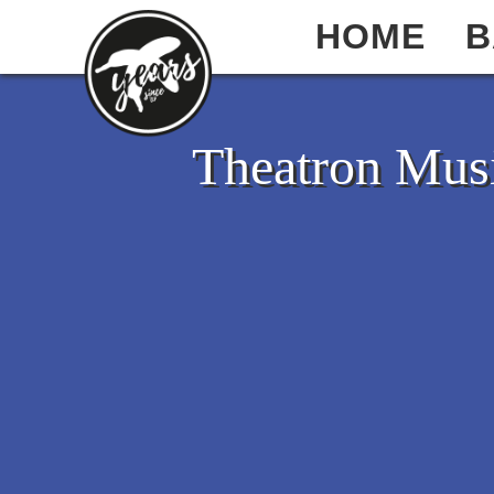
HOME
B
Theatron Mus