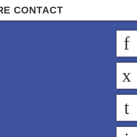
RE
CONTACT
f
x
t