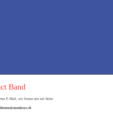
ct Band
eine E-Mail, wir freuen uns auf deine
themusicmonkeys.ch